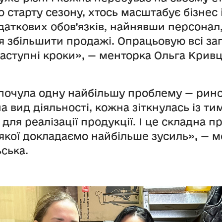
о старту сезону, хтось масштабує бізнес 
даткових обов’язків, найнявши персонал,
я збільшити продажі. Опрацьовую всі зап
аступні кроки», — менторка Ольга Кривц
 почула одну найбільшу проблему — рино
 вид діяльності, кожна зіткнулась із тим
 для реалізації продукції. І це складна п
якої докладаємо найбільше зусиль», — 
ська.