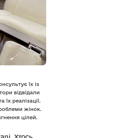
нсультує їх із
тори відвідали
 їх реалізації.
роблеми жінок.
гнення цілей.
апі. Хтось