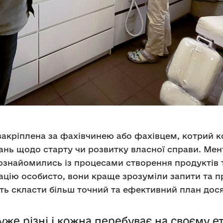
акріплена за фахівчинею або фахівцем, котрий ко
ань щодо старту чи розвитку власної справи. Мен
знайомились із процесами створення продуктів та
ацію особисто, вони краще зрозуміли запити та п
ь скласти більш точний та ефективний план дося
уже різні і кожна перебуває на своєму ет