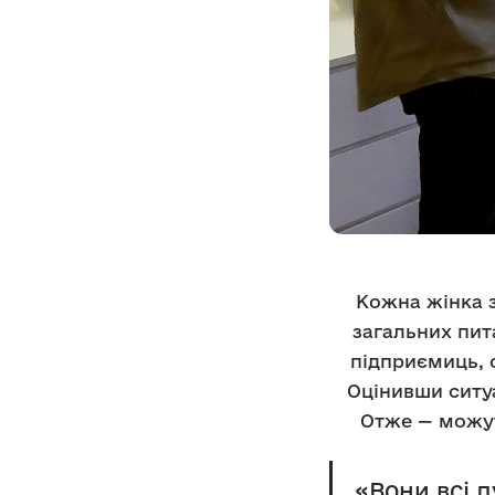
Кожна жінка з
загальних пит
підприємиць, о
Оцінивши ситу
Отже — можут
«Вони всі д