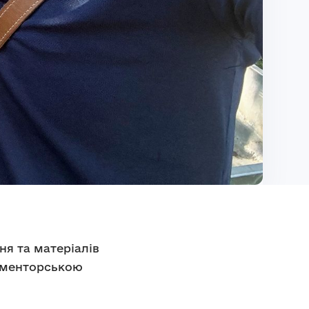
я та матеріалів
і менторською