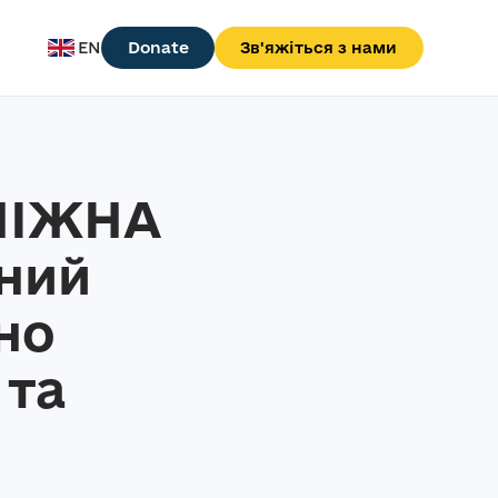
EN
Donate
Зв'яжіться з нами
НІЖНА
ний
но
 та