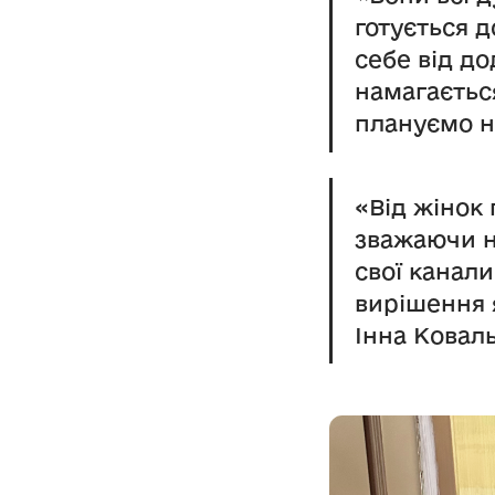
готується д
себе від до
намагаєтьс
плануємо н
«Від жінок
зважаючи на
свої канали
вирішення 
Інна Коваль