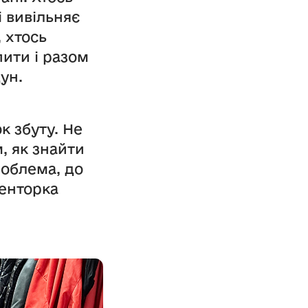
і вивільняє
 хтось
ити і разом
ун.
к збуту. Не
, як знайти
роблема, до
менторка