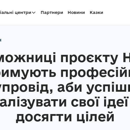
іальні центри
Партнери
Новини
Казки
н
можниці проєкту 
римують професій
упровід, аби успіш
алізувати свої ідеї
досягти цілей