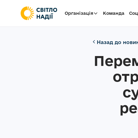
Організація
Команда
Cоц
Назад до нови
Пере
от
с
ре