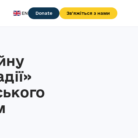
EN
Donate
Зв'яжіться з нами
йну
адії»
ського
м