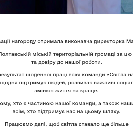
ізації нагороду отримала виконавча директорка М
лтавській міській територіальній громаді за цю
та довіру до нашої роботи.
езультат щоденної праці всієї команди «Світла н
 щодня підтримує людей, розвиває важливі соціал
змінює життя на краще.
му, хто є частиною нашої команди, а також наш
всім, хто підтримує нас на цьому шляху.
Працюємо далі, щоб світла ставало ще більше