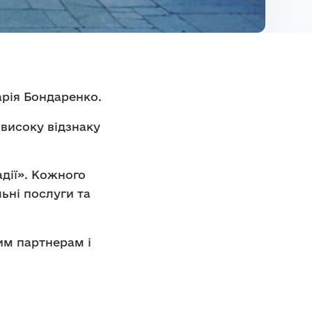
арія Бондаренко.
 високу відзнаку
адії». Кожного
ьні послуги та
им партнерам і