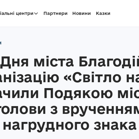
іальні центри
Партнери
Новини
Казки
н
 Дня міста Благоді
нізацію «Світло н
ачили Подякою мі
голови з вручення
нагрудного знака