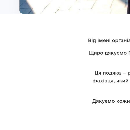
Від імені орган
Щиро дякуємо По
Ця подяка — р
фахівця, який
Дякуємо кожно