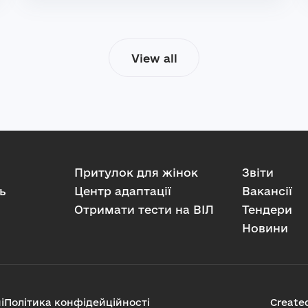
View all
Притулок для жінок
Звіти
ь
Центр адаптації
Вакансії
Отримати тести на ВІЛ
Тендери
Новини
і
Політика конфідейційності
Create