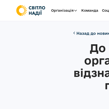
Організація
Команда
Cоц
Назад до нови
До
орга
відзн