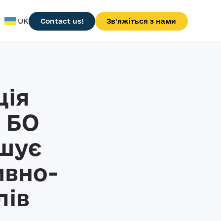
UK
Contact us!
Зв'яжіться з нами
ція
– БО
ошує
ивно-
лів