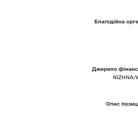
Благодійна орга
Джерело фінансу
NIZHNA/W
Опис позиці