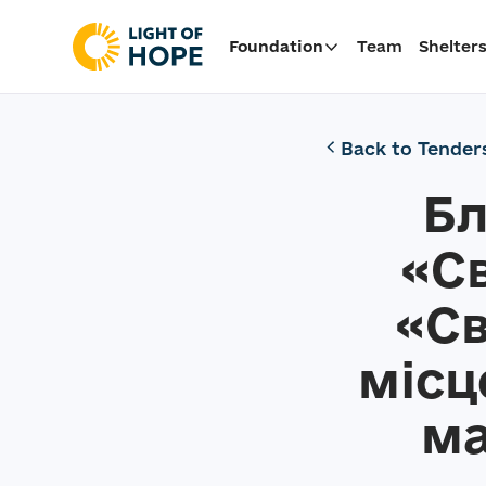
Foundation
Team
Shelter
Back to Tender
Бл
«Св
«Св
місц
ма