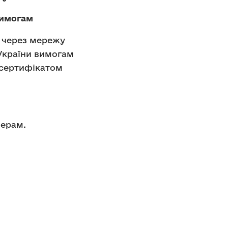
вимогам
и через мережу
України вимогам
 сертифікатом
черам.