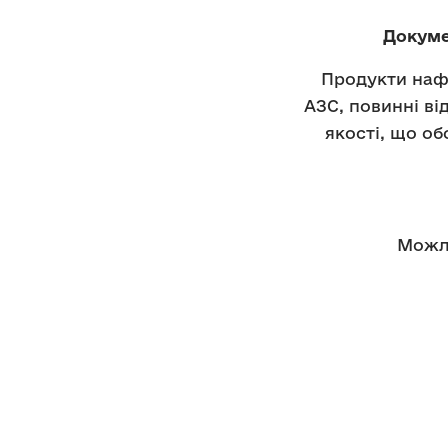
Докуме
Продукти нафт
АЗС, повинні в
якості, що о
Можли