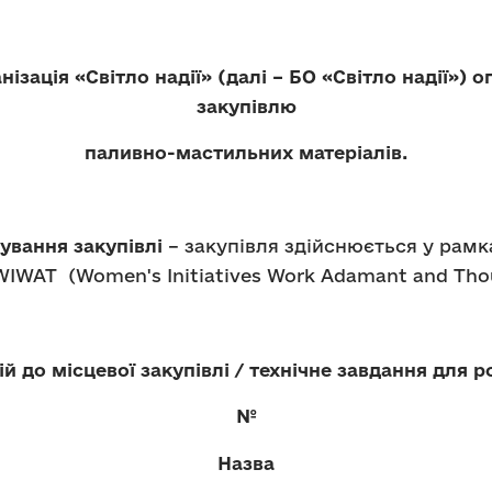
нізація «Світло надії» (далі – БО «Світло надії») 
закупівлю
паливно-мастильних матеріалів.
вання закупівлі
– закупівля здійснюється у рамка
IWAT (Women's Initiatives Work Adamant and Thou
й до місцевої закупівлі / технічне завдання для ро
№
Назва