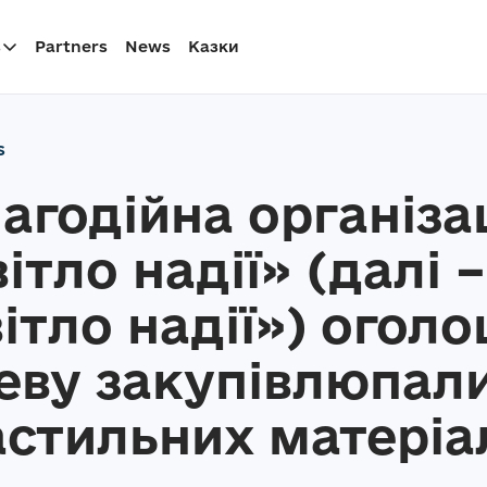
s
Partners
News
Казки
s
агодійна організа
ітло надії» (далі 
ітло надії») огол
еву закупівлюпал
стильних матеріа