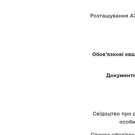
Розташування АЗС
Обов’язкові ква
Документи
Свідоцтво про 
особи
Список обов’язк