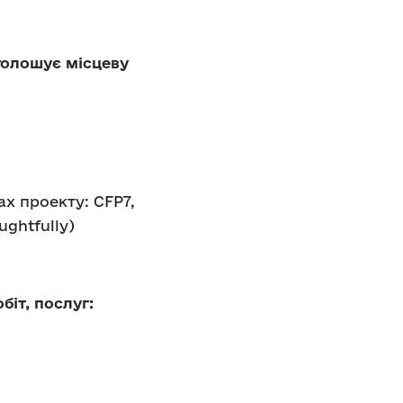
оголошує
місцеву
х проекту: CFP7,
ghtfully)
біт, послуг: