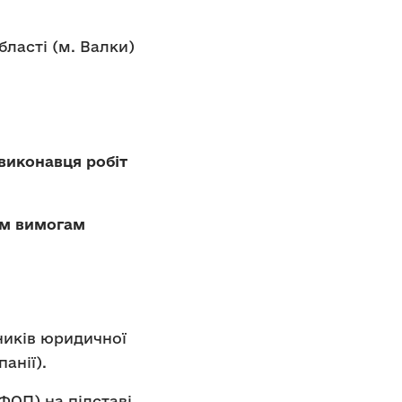
бласті (м. Валки)
 виконавця робіт
им вимогам
ників юридичної
анії).
ФОП) на підставі