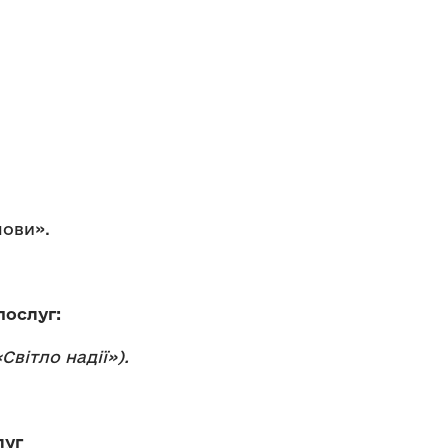
мови».
послуг:
Світло надії»).
луг